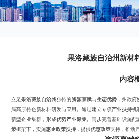
果洛藏族自治州新材
内容
立足
果洛藏族自治州
独特的
资源禀赋
与
生态优势
，州政府
局高原特色新材料研发与应用。通过建立专项
产业扶持
机
新型企业集群，形成
优势产业聚集
。同步完善基础设施配
策
框架下，实施
惠企政策扶持
，提供
优惠政策
支持，推动